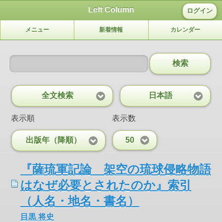
Left Column
ログイン
メニュー
新着情報
カレンダー
検索
全文検索
日本語
表示順
表示数
出版年（降順）
50
『薩琉軍記論 架空の琉球侵略物語
はなぜ必要とされたのか』索引
（人名・地名・書名）
目黒 将史