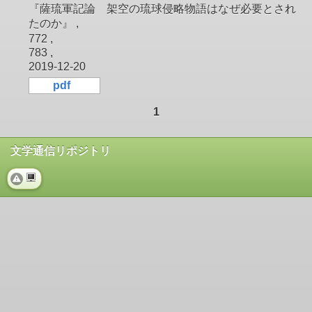
『薩琉軍記論 架空の琉球侵略物語はなぜ必要とされ
たのか』 ,
772 ,
783 ,
2019-12-20
pdf
1
文学通信リポジトリ