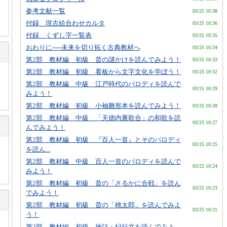
参考文献一覧
03/25 10:38
付録 現古絵合わせカルタ
03/25 10:36
付録 くずし字一覧表
03/25 10:35
おわりに──未来を切り拓く古典教材へ
03/25 10:34
第2部 教材編 初級 昔の謎かけを読んでみよう！
03/25 10:33
第2部 教材編 初級 看板から文字文化を学ぼう！
03/25 10:32
第2部 教材編 中級 江戸時代のパロディを読んで
03/25 10:29
みよう！
第2部 教材編 初級 小袖雛形本を読んでみよう！
03/25 10:28
第2部 教材編 中級 「天徳内裏歌合」の和歌を読
03/25 10:27
んでみよう！
第2部 教材編 初級 『百人一首』とそのパロディ
03/25 10:25
を読ん...
第2部 教材編 中級 百人一首のパロディを読んで
03/25 10:24
みよう！
第2部 教材編 初級 昔の「さるかに合戦」を読ん
03/25 10:23
でみよう！
第2部 教材編 初級 昔の「桃太郎」を読んでみよ
03/25 10:21
う！
第2部 教材編 初級 地誌・紀行文を読んでみよ