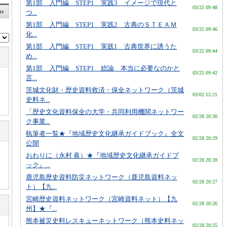
第1部 入門編 STEP1 実践3 イメージで現代と
03/25 09:48
ms
つ...
第1部 入門編 STEP1 実践2 古典のＳＴＥＡＭ
03/25 09:46
化...
第1部 入門編 STEP1 実践1 古典世界に誘うた
03/25 09:44
め...
第1部 入門編 STEP1 総論 本当に必要なのかと
03/25 09:42
言...
茨城文化財・歴史資料救済・保全ネットワーク（茨城
03/02 15:21
史料ネ...
「歴史文化資料保全の大学・共同利用機関ネットワー
02/28 20:30
ク事業...
執筆者一覧★『地域歴史文化継承ガイドブック』全文
02/28 20:29
公開
おわりに（永村 眞）★『地域歴史文化継承ガイドブ
02/28 20:28
ック』...
鹿児島歴史資料防災ネットワーク（鹿児島資料ネッ
02/28 20:27
ト）【九...
宮崎歴史資料ネットワーク（宮崎資料ネット）【九
02/28 20:26
州】★『...
熊本被災史料レスキューネットワーク（熊本史料ネッ
02/28 20:25