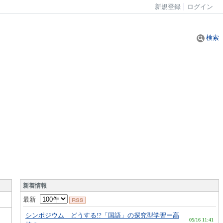
新規登録
ログイン
検索
新着情報
最新
シンポジウム どうする!?「国語」の探究型学習ー高
05/16 11:41