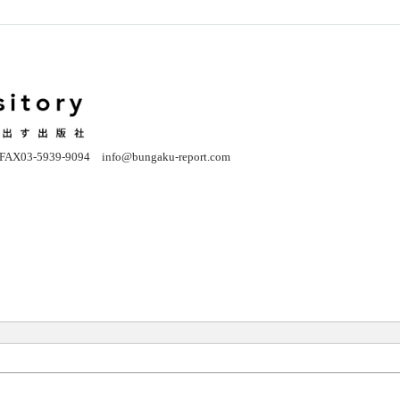
03-5939-9094 info@bungaku-report.co
m