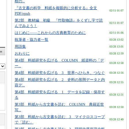
校の...
『古文書の科学 料紙を複眼的に分析する』全文
02/11 01:07
PDF/epub
第2部 教材編 初級 『竹取物語』をくずし字で読
02/11 01:07
んでみよう！
はじめに――これからの古典教育のために
02/11 01:06
執筆者・協力者一覧
03/28 13:02
用語集
03/28 13:01
ms
おわりに
03/28 12:59
第4部 料紙研究を広げる COLUMN 紙資料の「デ
03/28 12:58
ー...
第4部 料紙研究を広げる 3 世界へひらき、つなぐ
03/28 12:56
第4部 料紙研究を広げる 2 史料の形態データと内
03/28 12:55
容デ...
第4部 料紙研究を広げる 1 データを記録・保存す
03/28 12:51
る
第3部 料紙から古文書を読む COLUMN 典籍近世
03/28 12:50
写...
第3部 料紙から古文書を読む 3 マイクロスコープ
03/28 12:49
で「読む」