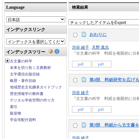
Language
検索結果
インデックスリンク
おわりに
渋谷 綾子
,
天野 真志
インデックスツリー
『古文書の科学 料紙を複眼的に分析する』 
古文書の科学
pdf
pdf
未来を切り拓く古典教材
文学通信出版目録
第4部 料紙研究を広げ
略歴・著作目録
地域歴史文化継承ガイドブック
渋谷 綾子
歴史情報学の教科書
『古文書の科学 料紙を複眼的に分析する』 
デジタル学術空間の作り方
索引
pdf
pdf
販促物
学会等配付資料
第3部 料紙から古文書
渋谷 綾子