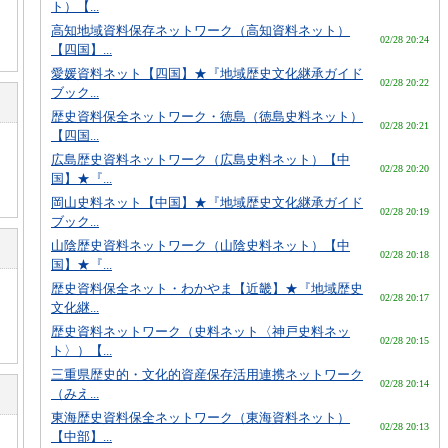
ト）【...
高知地域資料保存ネットワーク（高知資料ネット）
02/28 20:24
【四国】...
愛媛資料ネット【四国】★『地域歴史文化継承ガイド
02/28 20:22
ブック...
歴史資料保全ネットワーク・徳島（徳島史料ネット）
02/28 20:21
【四国...
広島歴史資料ネットワーク（広島史料ネット）【中
02/28 20:20
国】★『...
岡山史料ネット【中国】★『地域歴史文化継承ガイド
02/28 20:19
ブック...
山陰歴史資料ネットワーク（山陰史料ネット）【中
02/28 20:18
国】★『...
歴史資料保全ネット・わかやま【近畿】★『地域歴史
02/28 20:17
文化継...
歴史資料ネットワーク（史料ネット〈神戸史料ネッ
02/28 20:15
ト〉）【...
三重県歴史的・文化的資産保存活用連携ネットワーク
02/28 20:14
（みえ...
東海歴史資料保全ネットワーク（東海資料ネット）
02/28 20:13
【中部】...