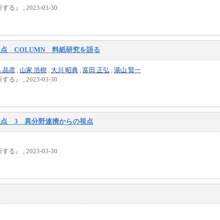
, 2023-03-30
点 COLUMN 料紙研究を語る
 晶彦
,
山家 浩樹
,
大川 昭典
,
富田 正弘
,
湯山 賢一
, 2023-03-30
視点 3 異分野連携からの視点
, 2023-03-30