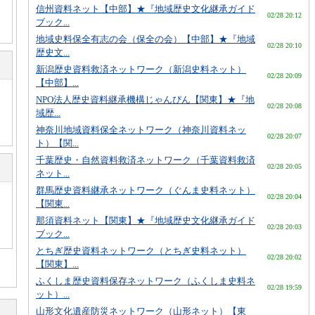
信州資料ネット【中部】★『地域歴史文化継承ガイド
02/28 20:12
ブック...
地域史料保全有志の会（保全の会）【中部】★『地域
02/28 20:10
歴史文...
新潟歴史資料救済ネットワーク（新潟史料ネット）
02/28 20:09
【中部】...
NPO法人歴史資料継承機構じゃんぴん【関東】★『地
02/28 20:08
域歴...
神奈川地域資料保全ネットワーク（神奈川資料ネッ
02/28 20:07
ト）【関...
千葉歴史・自然資料救済ネットワーク（千葉資料救済
02/28 20:05
ネット...
群馬歴史資料継承ネットワーク（ぐんま史料ネット）
02/28 20:04
【関東...
那須資料ネット【関東】★『地域歴史文化継承ガイド
02/28 20:03
ブック...
とちぎ歴史資料ネットワーク（とちぎ史料ネット）
02/28 20:02
【関東】...
ふくしま歴史資料保存ネットワーク（ふくしま史料ネ
02/28 19:59
ット）...
山形文化遺産防災ネットワーク（山形ネット）【東