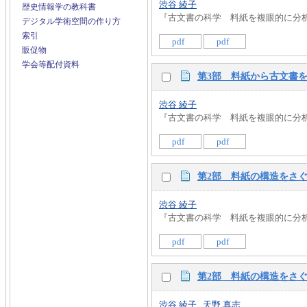
渋谷 綾子
歴史情報学の教科書
『古文書の科学 料紙を複眼的に分析する』 
デジタル学術空間の作り方
索引
pdf
pdf
販促物
学会等配付資料
第3部 料紙から古文書
渋谷 綾子
『古文書の科学 料紙を複眼的に分析する』 
pdf
pdf
第2部 料紙の構造をさ
渋谷 綾子
『古文書の科学 料紙を複眼的に分析する』 
pdf
pdf
第2部 料紙の構造をさ
渋谷 綾子
,
天野 真志