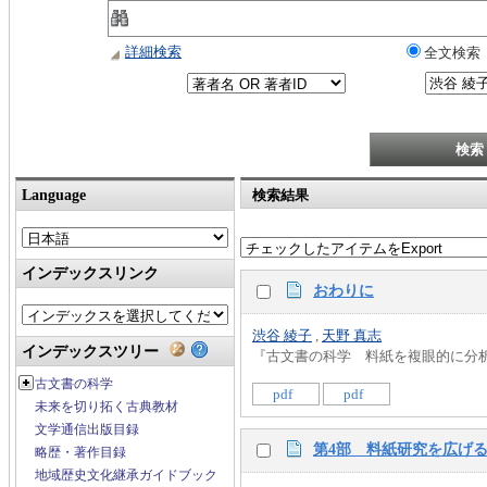
詳細検索
全文検索
Language
検索結果
インデックスリンク
おわりに
渋谷 綾子
,
天野 真志
インデックスツリー
『古文書の科学 料紙を複眼的に分析する』 
古文書の科学
pdf
pdf
未来を切り拓く古典教材
文学通信出版目録
第4部 料紙研究を広げ
略歴・著作目録
地域歴史文化継承ガイドブック