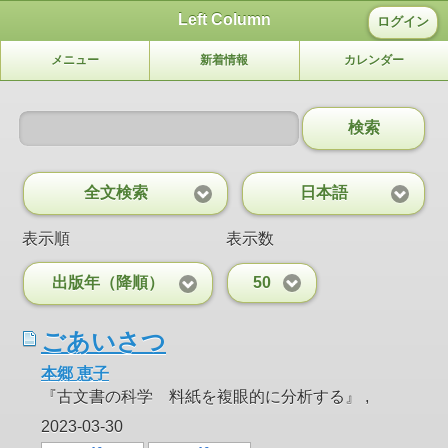
Left Column
ログイン
メニュー
新着情報
カレンダー
検索
全文検索
日本語
表示順
表示数
出版年（降順）
50
ごあいさつ
本郷 恵子
『古文書の科学 料紙を複眼的に分析する』 ,
2023-03-30