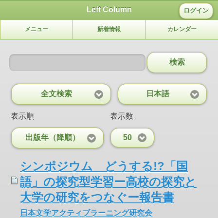
Left Column
ログイン
メニュー
新着情報
カレンダー
検索
全文検索
日本語
表示順
表示数
出版年（降順）
50
シンポジウム どうする!?「国
語」の探究型学習ー高校の探究と
大学の研究をつなぐー報告書
日本文学アクティブラーニング研究会