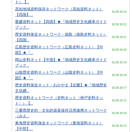
ト）【...
高知地域資料保存ネットワーク（高知資料ネット）
02/28 20:24
【四国】...
愛媛資料ネット【四国】★『地域歴史文化継承ガイド
02/28 20:22
ブック...
歴史資料保全ネットワーク・徳島（徳島史料ネット）
02/28 20:21
【四国...
広島歴史資料ネットワーク（広島史料ネット）【中
02/28 20:20
国】★『...
岡山史料ネット【中国】★『地域歴史文化継承ガイド
02/28 20:19
ブック...
山陰歴史資料ネットワーク（山陰史料ネット）【中
02/28 20:18
国】★『...
歴史資料保全ネット・わかやま【近畿】★『地域歴史
02/28 20:17
文化継...
歴史資料ネットワーク（史料ネット〈神戸史料ネッ
02/28 20:15
ト〉）【...
三重県歴史的・文化的資産保存活用連携ネットワーク
02/28 20:14
（みえ...
東海歴史資料保全ネットワーク（東海資料ネット）
02/28 20:13
【中部】...