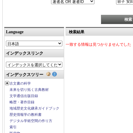
Language
検索結果
一致する情報は見つかりませんでした
インデックスリンク
インデックスツリー
古文書の科学
未来を切り拓く古典教材
文学通信出版目録
略歴・著作目録
地域歴史文化継承ガイドブック
歴史情報学の教科書
デジタル学術空間の作り方
索引