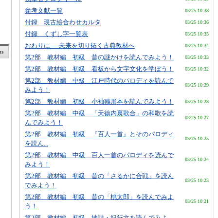
参考文献一覧
03/25 10:38
付録 現古絵合わせカルタ
03/25 10:36
付録 くずし字一覧表
03/25 10:35
おわりに──未来を切り拓く古典教材へ
03/25 10:34
ms
第2部 教材編 初級 昔の謎かけを読んでみよう！
03/25 10:33
第2部 教材編 初級 看板から文字文化を学ぼう！
03/25 10:32
第2部 教材編 中級 江戸時代のパロディを読んで
03/25 10:29
みよう！
第2部 教材編 初級 小袖雛形本を読んでみよう！
03/25 10:28
第2部 教材編 中級 「天徳内裏歌合」の和歌を読
03/25 10:27
んでみよう！
第2部 教材編 初級 『百人一首』とそのパロディ
03/25 10:25
を読ん...
第2部 教材編 中級 百人一首のパロディを読んで
03/25 10:24
みよう！
第2部 教材編 初級 昔の「さるかに合戦」を読ん
03/25 10:23
でみよう！
第2部 教材編 初級 昔の「桃太郎」を読んでみよ
03/25 10:21
う！
第2部 教材編 初級 地誌・紀行文を読んでみよ