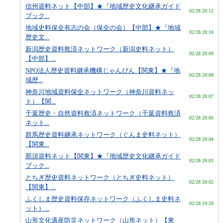
信州資料ネット【中部】★『地域歴史文化継承ガイド
02/28 20:12
ブック...
地域史料保全有志の会（保全の会）【中部】★『地域
02/28 20:10
歴史文...
新潟歴史資料救済ネットワーク（新潟史料ネット）
02/28 20:09
【中部】...
NPO法人歴史資料継承機構じゃんぴん【関東】★『地
02/28 20:08
域歴...
神奈川地域資料保全ネットワーク（神奈川資料ネッ
02/28 20:07
ト）【関...
千葉歴史・自然資料救済ネットワーク（千葉資料救済
02/28 20:05
ネット...
群馬歴史資料継承ネットワーク（ぐんま史料ネット）
02/28 20:04
【関東...
那須資料ネット【関東】★『地域歴史文化継承ガイド
02/28 20:03
ブック...
とちぎ歴史資料ネットワーク（とちぎ史料ネット）
02/28 20:02
【関東】...
ふくしま歴史資料保存ネットワーク（ふくしま史料ネ
02/28 19:59
ット）...
山形文化遺産防災ネットワーク（山形ネット）【東