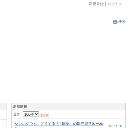
新規登録
ログイン
検索
新着情報
最新
シンポジウム どうする!?「国語」の探究型学習ー高
05/16 11:41