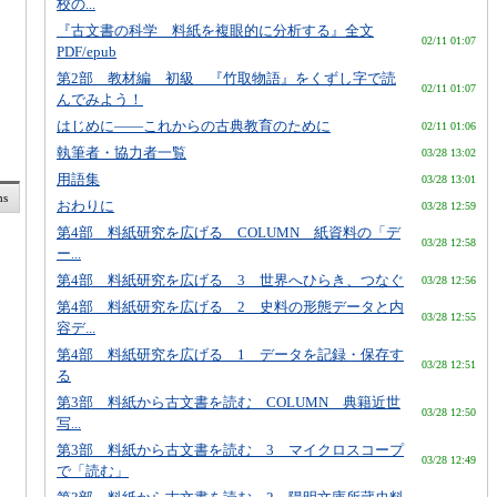
校の...
『古文書の科学 料紙を複眼的に分析する』全文
02/11 01:07
PDF/epub
第2部 教材編 初級 『竹取物語』をくずし字で読
02/11 01:07
んでみよう！
はじめに――これからの古典教育のために
02/11 01:06
執筆者・協力者一覧
03/28 13:02
用語集
03/28 13:01
ms
おわりに
03/28 12:59
第4部 料紙研究を広げる COLUMN 紙資料の「デ
03/28 12:58
ー...
第4部 料紙研究を広げる 3 世界へひらき、つなぐ
03/28 12:56
第4部 料紙研究を広げる 2 史料の形態データと内
03/28 12:55
容デ...
第4部 料紙研究を広げる 1 データを記録・保存す
03/28 12:51
る
第3部 料紙から古文書を読む COLUMN 典籍近世
03/28 12:50
写...
第3部 料紙から古文書を読む 3 マイクロスコープ
03/28 12:49
で「読む」