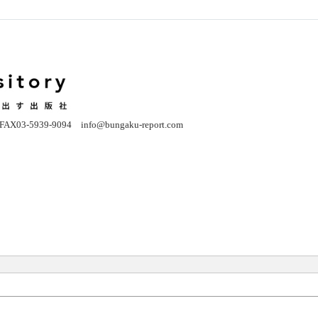
03-5939-9094 info@bungaku-report.co
m