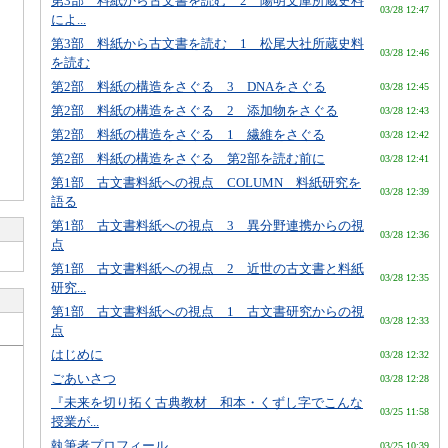
第3部 料紙から古文書を読む 2 陽明文庫所蔵史料
03/28 12:47
によ...
第3部 料紙から古文書を読む 1 松尾大社所蔵史料
03/28 12:46
を読む
第2部 料紙の構造をさぐる 3 DNAをさぐる
03/28 12:45
第2部 料紙の構造をさぐる 2 添加物をさぐる
03/28 12:43
第2部 料紙の構造をさぐる 1 繊維をさぐる
03/28 12:42
第2部 料紙の構造をさぐる 第2部を読む前に
03/28 12:41
第1部 古文書料紙への視点 COLUMN 料紙研究を
03/28 12:39
語る
第1部 古文書料紙への視点 3 異分野連携からの視
03/28 12:36
点
第1部 古文書料紙への視点 2 近世の古文書と料紙
03/28 12:35
研究...
第1部 古文書料紙への視点 1 古文書研究からの視
03/28 12:33
点
はじめに
03/28 12:32
ごあいさつ
03/28 12:28
『未来を切り拓く古典教材 和本・くずし字でこんな
03/25 11:58
授業が...
執筆者プロフィール
03/25 10:39