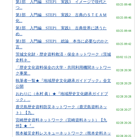
第1部 入門編 STEP1 実践3 イメージで現代と
03/25 09:48
つ...
第1部 入門編 STEP1 実践2 古典のＳＴＥＡＭ
03/25 09:46
化...
第1部 入門編 STEP1 実践1 古典世界に誘うた
03/25 09:44
め...
第1部 入門編 STEP1 総論 本当に必要なのかと
03/25 09:42
言...
茨城文化財・歴史資料救済・保全ネットワーク（茨城
03/02 15:21
史料ネ...
「歴史文化資料保全の大学・共同利用機関ネットワー
02/28 20:30
ク事業...
執筆者一覧★『地域歴史文化継承ガイドブック』全文
02/28 20:29
公開
おわりに（永村 眞）★『地域歴史文化継承ガイドブ
02/28 20:28
ック』...
鹿児島歴史資料防災ネットワーク（鹿児島資料ネッ
02/28 20:27
ト）【九...
宮崎歴史資料ネットワーク（宮崎資料ネット）【九
02/28 20:26
州】★『...
熊本被災史料レスキューネットワーク（熊本史料ネッ
02/28 20:25