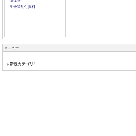
販促物
学会等配付資料
メニュー
新規カテゴリ2