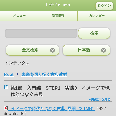
Left Column
ログイン
メニュー
新着情報
カレンダー
検索
全文検索
日本語
インデックス
Root
未来を切り拓く古典教材
第1部 入門編 STEP1 実践3 イメージで現
代とつなぐ古典
利用統計を見る
イメージで現代とつなぐ古典_見開 (2.1MB)
[ 1422
downloads ]