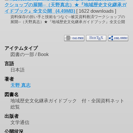
クショップの展開─（天野真志）★『地域歴史文化継承ガ
イドブック』全文公開 (4.49MB)
[ 1622 downloads ]
資料保存の担い手と技術をつなぐ─被災資料救済ワークショップの
展開─（天野真志）★『地域歴史文化継承ガイドブック』全文公開
アイテムタイプ
図書の一部 / Book
言語
日本語
著者
天野 真志
図書名
地域歴史文化継承ガイドブック 付・全国資料ネット
総覧
出版者
文学通信
公開状況