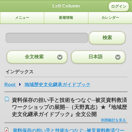
Left Column
ログイン
メニュー
新着情報
カレンダー
検索
全文検索
日本語
インデックス
Root
地域歴史文化継承ガイドブック
資料保存の担い手と技術をつなぐ─被災資料救済
ワークショップの展開─（天野真志）★『地域歴
史文化継承ガイドブック』全文公開
利用統計を見る
資料保存の担い手と技術をつなぐ─被災資料救済ワー