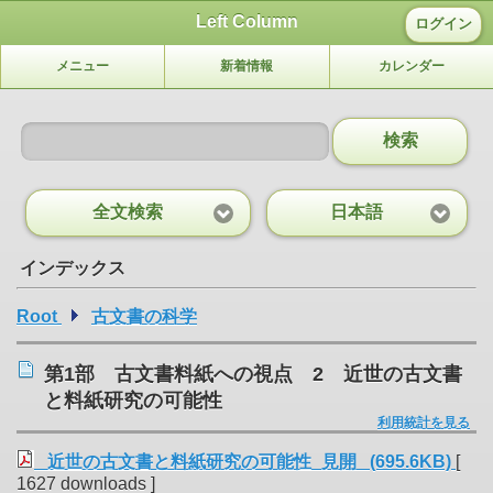
Left Column
ログイン
メニュー
新着情報
カレンダー
検索
全文検索
日本語
インデックス
Root
古文書の科学
第1部 古文書料紙への視点 2 近世の古文書
と料紙研究の可能性
利用統計を見る
近世の古文書と料紙研究の可能性_見開 (695.6KB)
[
1627 downloads ]