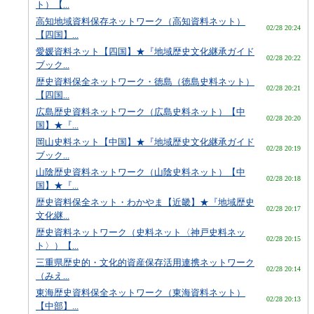
ト）【...
高知地域資料保存ネットワーク（高知資料ネット）
02/28 20:24
【四国】...
愛媛資料ネット【四国】★『地域歴史文化継承ガイド
02/28 20:22
ブック...
歴史資料保全ネットワーク・徳島（徳島史料ネット）
02/28 20:21
【四国...
広島歴史資料ネットワーク（広島史料ネット）【中
02/28 20:20
国】★『...
岡山史料ネット【中国】★『地域歴史文化継承ガイド
02/28 20:19
ブック...
山陰歴史資料ネットワーク（山陰史料ネット）【中
02/28 20:18
国】★『...
歴史資料保全ネット・わかやま【近畿】★『地域歴史
02/28 20:17
文化継...
歴史資料ネットワーク（史料ネット〈神戸史料ネッ
02/28 20:15
ト〉）【...
三重県歴史的・文化的資産保存活用連携ネットワーク
02/28 20:14
（みえ...
東海歴史資料保全ネットワーク（東海資料ネット）
02/28 20:13
【中部】...