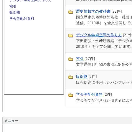
デジタル学術空間の作り方
索引
歴史情報学の教科書
[22件
]
販促物
国立歴史民俗博物館監修 後藤
学会等配付資料
通信、2019年）を全文公開して
デジタル学術空間の作り方
[21件
下田正弘・永﨑研宣編『デジタ
2019年）を全文公開しています
索引
[17件
]
文学通信刊行物の索引PDFを公
販促物
[2件
]
販売促進に使用したパンフレッ
学会等配付資料
[2件
]
学会等で配付された研究者によ
メニュー