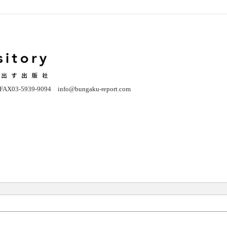
03-5939-9094 info@bungaku-report.co
m