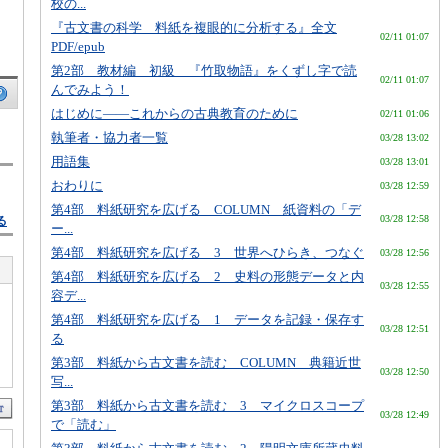
校の...
『古文書の科学 料紙を複眼的に分析する』全文
02/11 01:07
PDF/epub
第2部 教材編 初級 『竹取物語』をくずし字で読
02/11 01:07
んでみよう！
はじめに――これからの古典教育のために
02/11 01:06
執筆者・協力者一覧
03/28 13:02
用語集
03/28 13:01
おわりに
03/28 12:59
第4部 料紙研究を広げる COLUMN 紙資料の「デ
03/28 12:58
る
ー...
第4部 料紙研究を広げる 3 世界へひらき、つなぐ
03/28 12:56
第4部 料紙研究を広げる 2 史料の形態データと内
03/28 12:55
容デ...
第4部 料紙研究を広げる 1 データを記録・保存す
03/28 12:51
る
第3部 料紙から古文書を読む COLUMN 典籍近世
03/28 12:50
写...
第3部 料紙から古文書を読む 3 マイクロスコープ
03/28 12:49
で「読む」