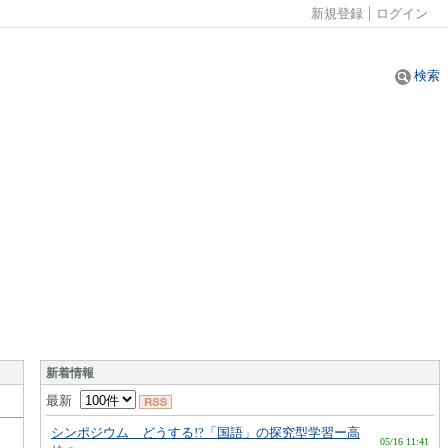
新規登録
ログイン
検索
新着情報
最新
シンポジウム どうする!?「国語」の探究型学習ー高
05/16 11:41