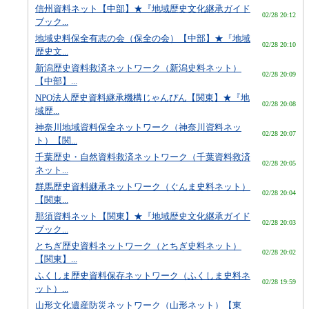
信州資料ネット【中部】★『地域歴史文化継承ガイド
02/28 20:12
ブック...
地域史料保全有志の会（保全の会）【中部】★『地域
02/28 20:10
歴史文...
新潟歴史資料救済ネットワーク（新潟史料ネット）
02/28 20:09
【中部】...
NPO法人歴史資料継承機構じゃんぴん【関東】★『地
02/28 20:08
域歴...
神奈川地域資料保全ネットワーク（神奈川資料ネッ
02/28 20:07
ト）【関...
千葉歴史・自然資料救済ネットワーク（千葉資料救済
02/28 20:05
ネット...
群馬歴史資料継承ネットワーク（ぐんま史料ネット）
02/28 20:04
【関東...
那須資料ネット【関東】★『地域歴史文化継承ガイド
02/28 20:03
ブック...
とちぎ歴史資料ネットワーク（とちぎ史料ネット）
02/28 20:02
【関東】...
ふくしま歴史資料保存ネットワーク（ふくしま史料ネ
02/28 19:59
ット）...
山形文化遺産防災ネットワーク（山形ネット）【東