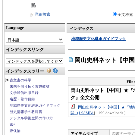
詳細検索
全文検索
Language
インデックス
地域歴史文化継承ガイドブック
インデックスリンク
岡山史料ネット【中国
インデックスツリー
古文書の科学
File
未来を切り拓く古典教材
岡山史料ネット【中国】★『
文学通信出版目録
ク』全文公開
略歴・著作目録
地域歴史文化継承ガイドブック
岡山史料ネット【中国】★『地
歴史情報学の教科書
開 (1.98MB)
[ 1199 downloads ]
デジタル学術空間の作り方
索引
販促物
アイテムタイプ
図書の一部 / 