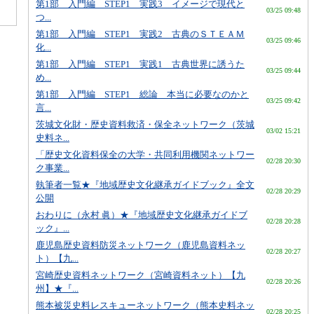
第1部 入門編 STEP1 実践3 イメージで現代と
03/25 09:48
つ...
第1部 入門編 STEP1 実践2 古典のＳＴＥＡＭ
03/25 09:46
化...
第1部 入門編 STEP1 実践1 古典世界に誘うた
03/25 09:44
め...
第1部 入門編 STEP1 総論 本当に必要なのかと
03/25 09:42
言...
茨城文化財・歴史資料救済・保全ネットワーク（茨城
03/02 15:21
史料ネ...
「歴史文化資料保全の大学・共同利用機関ネットワー
02/28 20:30
ク事業...
執筆者一覧★『地域歴史文化継承ガイドブック』全文
02/28 20:29
公開
おわりに（永村 眞）★『地域歴史文化継承ガイドブ
02/28 20:28
ック』...
鹿児島歴史資料防災ネットワーク（鹿児島資料ネッ
02/28 20:27
ト）【九...
宮崎歴史資料ネットワーク（宮崎資料ネット）【九
02/28 20:26
州】★『...
熊本被災史料レスキューネットワーク（熊本史料ネッ
02/28 20:25