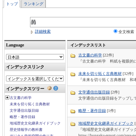
トップ
ランキング
詳細検索
全文検索
Language
インデックスリスト
古文書の科学
[22件
]
『古文書の科学 料紙を複眼的
インデックスリンク
未来を切り拓く古典教材
[32件
]
『未来を切り拓く古典教材 和
インデックスツリー
文学通信出版目録
[2件
]
古文書の科学
文学通信の出版目録をアップし
未来を切り拓く古典教材
略歴・著作目録
[1件
]
文学通信出版目録
略歴・著作目録
地域歴史文化継承ガイドブック
地域歴史文化継承ガイドブック
『地域歴史文化継承ガイドブッ
歴史情報学の教科書
https://bungaku-report.com/pres-n