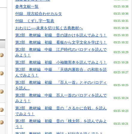
参考文献一覧
03/25 10:38
付録 現古絵合わせカルタ
03/25 10:36
付録 くずし字一覧表
03/25 10:35
おわりに──未来を切り拓く古典教材へ
03/25 10:34
第2部 教材編 初級 昔の謎かけを読んでみよう！
03/25 10:33
第2部 教材編 初級 看板から文字文化を学ぼう！
03/25 10:32
第2部 教材編 中級 江戸時代のパロディを読んで
03/25 10:29
みよう！
第2部 教材編 初級 小袖雛形本を読んでみよう！
03/25 10:28
第2部 教材編 中級 「天徳内裏歌合」の和歌を読
03/25 10:27
んでみよう！
第2部 教材編 初級 『百人一首』とそのパロディ
03/25 10:25
を読ん...
第2部 教材編 中級 百人一首のパロディを読んで
03/25 10:24
みよう！
第2部 教材編 初級 昔の「さるかに合戦」を読ん
03/25 10:23
でみよう！
第2部 教材編 初級 昔の「桃太郎」を読んでみよ
03/25 10:21
う！
。
第2部 教材編 初級 地誌・紀行文を読んでみよ